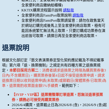
全家便利商店繳納給櫃檯)
KKTIX購票流程圖示說明
請點我
全家便利商店FamiPort取票說明
請點我
全家便利商店FamiPort取票請留意：請勿在啟售當天
於網站訂購完成後馬上至全家便利商店取票，極有可
能因系統繁忙無法馬上取票，只要訂購成功票券在演
出前皆可取票，請擇日再至全家便利商店取票。
退票說明
根據文化部訂定『藝文表演票券定型化契約應記載及不得記載事
項』第六項「退、換票機制」之規定共有四種方案之退換票規
定，
本節目採用方案二
：消費者請求退換票之時限為購買票券後3
日內(不含購票日)，購買票券後第4日起不接受退換票申請，
請求
退換票日期以收到退票申請(未取票)或郵戳日(實體票券/已取票)為
準，退票需酌收票面金額5%手續費
，範例如下：
【SVIP、VIP區】退票需整筆訂單退票，恕無法退單張票
券，請務必可接受再購買票券
2026/6/4購買，退票截止日為2026/6/8 (含)，2026/6/9 (含)起