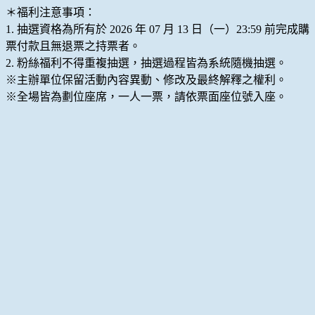
＊福利注意事項：
1. 抽選資格為所有於 2026 年 07 月 13 日（一）23:59 前完成購
票付款且無退票之持票者。
2. 粉絲福利不得重複抽選，抽選過程皆為系統隨機抽選。
※主辦單位保留活動內容異動、修改及最終解釋之權利。
※全場皆為劃位座席，一人一票，請依票面座位號入座。