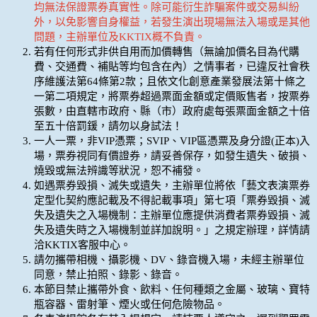
均無法保證票券真實性。除可能衍生詐騙案件或交易糾紛
外，以免影響自身權益，若發生演出現場無法入場或是其他
問題，主辦單位及KKTIX概不負責。
若有任何形式非供自用而加價轉售（無論加價名目為代購
費、交通費、補貼等均包含在內）之情事者，已違反社會秩
序維護法第64條第2款；且依文化創意產業發展法第十條之
一第二項規定，將票券超過票面金額或定價販售者，按票券
張數，由直轄市政府、縣（市）政府處每張票面金額之十倍
至五十倍罰鍰，請勿以身試法！
一人一票，非VIP憑票；SVIP、VIP區憑票及身分證(正本)入
場，票券視同有價證券，請妥善保存，如發生遺失、破損、
燒毀或無法辨識等狀況，恕不補發。
如遇票券毀損、滅失或遺失，主辦單位將依「藝文表演票券
定型化契約應記載及不得記載事項」第七項「票券毀損、滅
失及遺失之入場機制：主辦單位應提供消費者票券毀損、滅
失及遺失時之入場機制並詳加說明。」之規定辦理，詳情請
洽KKTIX客服中心。
請勿攜帶相機、攝影機、DV、錄音機入場，未經主辦單位
同意，禁止拍照、錄影、錄音。
本節目禁止攜帶外食、飲料、任何種類之金屬、玻璃、寶特
瓶容器、雷射筆、煙火或任何危險物品。