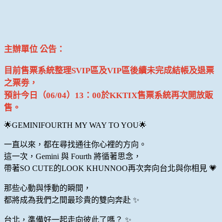
主辦單位 公告：
目前售票系統整理SVIP區及VIP區後續未完成結帳及退票
之票劵，
預計今日（06/04）13：00於KKTIX售票系統再次開放販
售。
🌟GEMINIFOURTH MY WAY TO YOU🌟
一直以來，都在尋找通往你心裡的方向。
這一次，Gemini 與 Fourth 將循著思念，
帶著SO CUTE的LOOK KHUNNOO再次奔向台北與你相見 💗
那些心動與悸動的瞬間，
都將成為我們之間最珍貴的雙向奔赴 ✨
台北，準備好一起走向彼此了嗎？ ✨