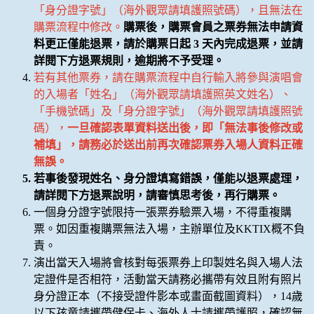
「身分證字號」（海外觀眾請填護照號碼），且無法在
購票流程中修改。
購票後，購票會員之票券無法申請資
料更正僅能退票，請於購票日起 3 天內完成退票，並請
詳閱下方退票規則，逾期將不予受理。
若有其他票券，請在購票流程中自行輸入將參與演唱會
的入場者「姓名」（海外觀眾請填護照英文姓名）、
「手機號碼」及「身分證字號」（海外觀眾請填護照號
碼），
一旦確認表單資料送出後，即「無法事後修改或
補填」，請務必於送出前再次確認票券入場人資料正確
無誤。
若事後發現姓名、身分證填寫錯誤，僅能以退票處理，
請詳閱下方退票說明，請審慎思考後，再行購票。
一個身分證字號限持一張票券驗票入場，不得重複購
票。如因重複購票無法入場，主辦單位及KKTIX概不負
責。
演出當天入場將會核對每張票券上印製姓名與入場人法
定證件是否相符，活動當天請務必攜帶有效且附有照片
身分證正本（不接受證件影本或畫面截圖資料），14歲
以下孩童請攜帶健保卡、海外人士請攜帶護照，確認無