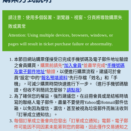
請注意：使用多個裝置、瀏覽器、視窗、分頁將導致購票失
敗或異常
Attention: Using multiple devices, browsers, windows, or
pages will result in ticket purchase failure or abnormality.
本節目網站購票僅接受已完成手機號碼及電子郵件地址驗證
之會員購買，
購票前請先
"
加入會員
"
並盡早完成
"
手機號碼
及電子郵件地址
"
驗證
，以便進行購票流程，建議可於會
員"設定"中的"
報名預填資料
"先行存檔「姓名」和「手
機」，可減少購票時間快速進行下一步。（進行手機號碼驗
證，但收不到簡訊怎麼辦？
請點我
）
為了確保您的權益，強烈建議您，在註冊會員或是結帳時填
寫的聯絡人電子郵件，盡量不要使用Yahoo或Hotmail郵件信
箱，以免因為擋信、漏信，甚至被視為垃圾郵件而無法收到
『訂單成立通知信』。
每個訂單成立後會向您發出「訂單成立通知」電郵。電子郵
件可能因不同因素未能寄到您的郵箱，因此僅作交易通知之