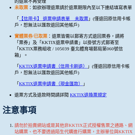
的退票不再受理
未取票
：如欲辦理退票請於退票期限內至以下連結填寫表單
「
【信用卡】 退票申請表單 _ 未取票
」(僅退回原信用卡帳
戶，恕無法以匯款退回其他帳戶)
實體票券/已取票
：退票皆需以郵寄方式退回票券，請將
「票券」及「KKTIX退票申請書」以掛號方式郵寄至
「KKTIX票務組收 / 105039 臺北體育場郵局第060號信
箱」。
「
KKTIX退票申請書（信用卡刷退）
」(僅退回原信用卡帳
戶，恕無法以匯款退回其他帳戶)
「
KKTIX退票申請書（現金匯款）
」
退票方式及退款時間請詳閱
KKTIX退換票規定
注意事項
請勿於拍賣網站或是其他非KKTIX正式授權售票之通路、網
站購票、也不要透過陌生代購進行購票，主辦單位與KKTIX