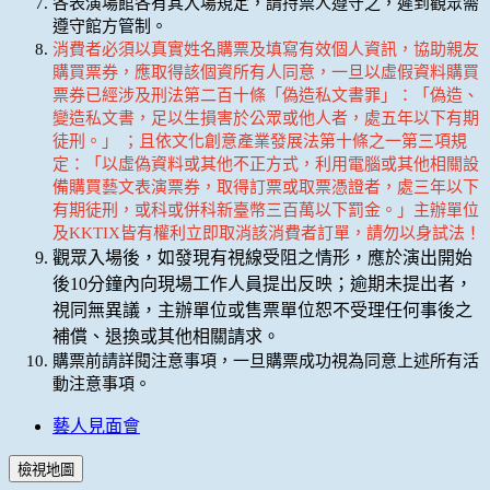
各表演場館各有其入場規定，請持票人遵守之，遲到觀眾需
遵守館方管制。
消費者必須以真實姓名購票及填寫有效個人資訊，協助親友
購買票券，應取得該個資所有人同意，一旦以虛假資料購買
票券已經涉及刑法第二百十條「偽造私文書罪」：「偽造、
變造私文書，足以生損害於公眾或他人者，處五年以下有期
徒刑。」 ；且依文化創意產業發展法第十條之一第三項規
定：「以虛偽資料或其他不正方式，利用電腦或其他相關設
備購買藝文表演票券，取得訂票或取票憑證者，處三年以下
有期徒刑，或科或併科新臺幣三百萬以下罰金。」主辦單位
及KKTIX皆有權利立即取消該消費者訂單，請勿以身試法！
觀眾入場後，如發現有視線受阻之情形，應於演出開始
後10分鐘內向現場工作人員提出反映；逾期未提出者，
視同無異議，主辦單位或售票單位恕不受理任何事後之
補償、退換或其他相關請求。
購票前請詳閱注意事項，一旦購票成功視為同意上述所有活
動注意事項。
藝人見面會
檢視地圖