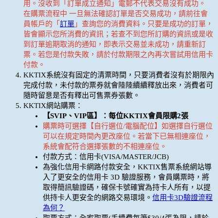
用。沒收到「訂單成立通知」電郵不代表交易沒有成功。
在購票流程中 一旦無法確認訂單是否交易成功，請前往會
員帳戶的「
訂單
」查詢您的消費資料。只要是成功的訂單，
皆會顯示您所消費的資訊；若查不到您所訂購的資訊或是收
到訂單逾期取消的通知，即表示交易並未成功，請重新訂
票。若您是付款失敗，請於付款期限之內再次嘗試用信用卡
付款。
KKTIX系統沒有固定的清票時間，只要消費者沒有於期限內
完成付款，未付款的票券就會陸陸續續釋放出來，消費者可
隨時留意是否有釋出可售票券張數。
KKTIX網站購票：
【SVIP、VIP區】：每位KKTIX會員限購2張
購票時可選擇【自行選位/電腦配位】如選擇自行選位
可以在規定時間內更改座位。若當下已無相連座位，
系統會配符合選擇張數的不相連座位。
付款方式：信用卡(VISA/MASTER/JCB)
為強化信用卡網路付款安全，KKTIX售票系統網站導
入了更安全的信用卡 3D 驗證服務，會員購票時，將
取得簡訊驗證碼，確保卡號確實為持卡人所有，以提
供持卡人更安全的網路交易環境。
信用卡3D驗證流程
為何？
取票方式：全家取票(手續費每筆$30/4張為限，請於